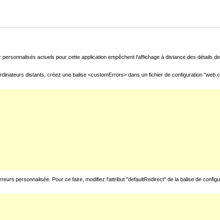
 personnalisés actuels pour cette application empêchent l'affichage à distance des détails de 
rdinateurs distants, créez une balise <customErrors> dans un fichier de configuration "web.con
urs personnalisée. Pour ce faire, modifiez l'attribut "defaultRedirect" de la balise de config