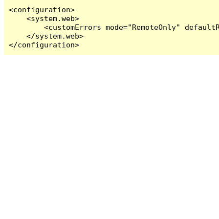
<configuration>

    <system.web>

        <customErrors mode="RemoteOnly" defaultR
    </system.web>

</configuration>