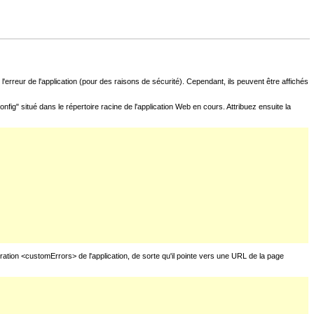
l'erreur de l'application (pour des raisons de sécurité). Cependant, ils peuvent être affichés
fig" situé dans le répertoire racine de l'application Web en cours. Attribuez ensuite la
uration <customErrors> de l'application, de sorte qu'il pointe vers une URL de la page