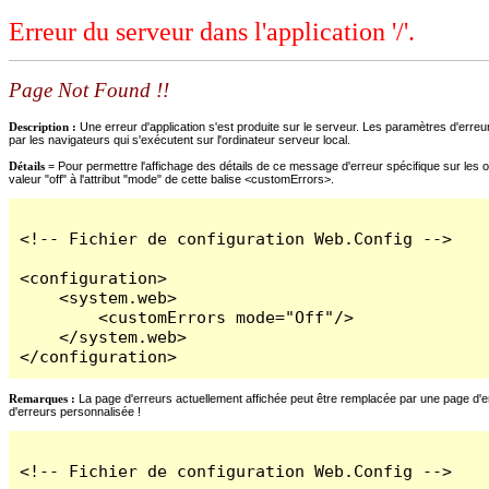
Erreur du serveur dans l'application '/'.
Page Not Found !!
Description :
Une erreur d'application s'est produite sur le serveur. Les paramètres d'erreur
par les navigateurs qui s'exécutent sur l'ordinateur serveur local.
Détails =
Pour permettre l'affichage des détails de ce message d'erreur spécifique sur les o
valeur "off" à l'attribut "mode" de cette balise <customErrors>.
<!-- Fichier de configuration Web.Config -->

<configuration>

    <system.web>

        <customErrors mode="Off"/>

    </system.web>

</configuration>
Remarques :
La page d'erreurs actuellement affichée peut être remplacée par une page d'erre
d'erreurs personnalisée !
<!-- Fichier de configuration Web.Config -->
